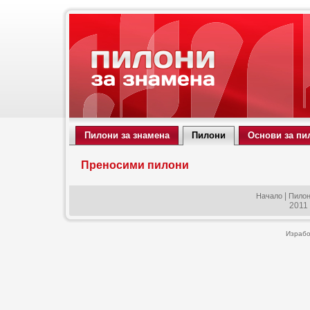
Пилони за знамена
Пилони
Основи за пи
Преносими пилони
|
Начало
Пило
2011
Израбо